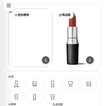
您的模特
商品图
比例
21:9
16:9
3:2
9:16
2:3
4:3
1:1
3:4
分辨率
生成张数